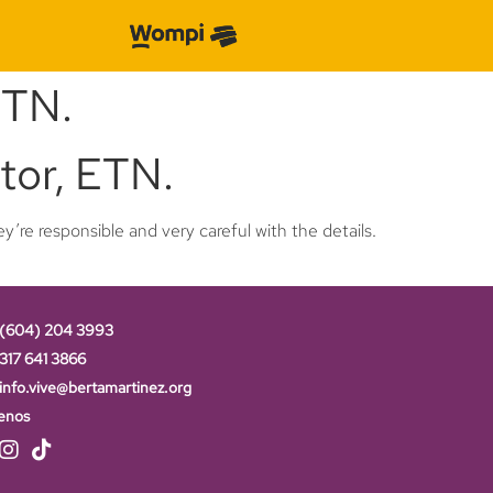
ETN.
tor, ETN.
’re responsible and very careful with the details.
(604) 204 3993
317 641 3866
info.vive@bertamartinez.org
enos