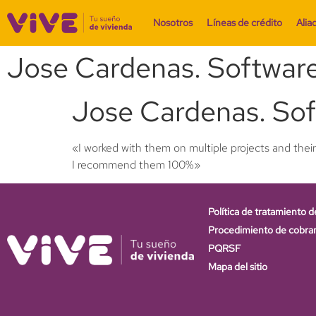
Nosotros
Líneas de crédito
Alia
Jose Cardenas. Software
Jose Cardenas. Sof
«I worked with them on multiple projects and their
I recommend them 100%»
Política de tratamiento d
Procedimiento de cobra
PQRSF
Mapa del sitio