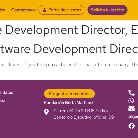
dos
Contáctanos
Portal de clientes
Solicita tu crédito
 Development Director, 
tware Development Direc
 work was of great help to achieve the goals of our company. They
e datos
Preguntas frecuentes
nza
Fundación Berta Martínez
Carrera 74 No 39 B 15 Edificio
Sígu
Consorcio Ejecutivo, oficina 109