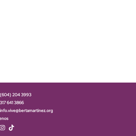
(604) 204 3993
317 641 3866
info.vive@bertamartinez.org
enos