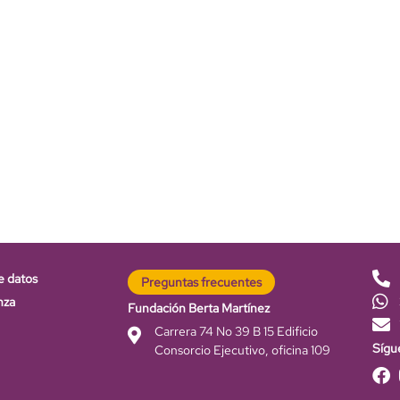
e datos
Preguntas frecuentes
nza
Fundación Berta Martínez
Carrera 74 No 39 B 15 Edificio
Sígu
Consorcio Ejecutivo, oficina 109